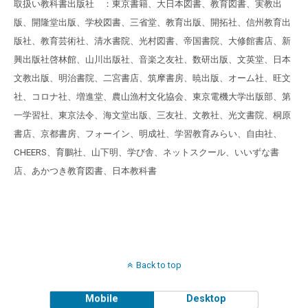
取扱い教科書出版社 ：東京書籍、大日本図書、教育図書、実教出
版、開隆堂出版、学校図書、三省堂、教育出版、開拓社、信州教育出
版社、教育芸術社、清水書院、光村図書、帝国書院、大修館書店、新
興出版社啓林館、山川出版社、音楽之友社、数研出版、文英堂、日本
文教出版、明治書院、二宮書店、筑摩書房、暁出版、オーム社、旺文
社、コロナ社、増進堂、農山漁村文化協会、東京電機大学出版部、第
一学習社、東京法令、海文堂出版、三友社、文教社、光文書院、桐原
書店、京都書房、フォーイン、明成社、学習教育みらい、自由社、
CHEERS、育鵬社、山下明、学び舎、ネットスクール、いいずな書
店、あかつき教育図書、日本教科書
Back to top
Mobile
Desktop